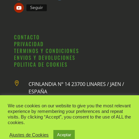
Seguir
CONTACTO
PRIVACIDAD
TERMINOS Y CONDICIONES
ENVIOS Y DEVOLUCIONES
POLITICA DE COOKIES

CFINLANDIA Nº 14 23700 LINARES / JAEN /
ESPAÑA
We use cookies on our website to give you the most relevant

david@supervirgenextra.com
experience by remembering your preferences and repeat
visits. By clicking “Accept”, you consent to the use of ALL the

(+34) 629411052
cookies.
Ajustes de Cookies
Aceptar